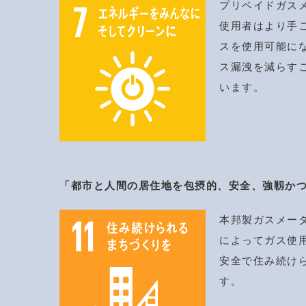
プリペイドガス
使用者はより手
スを使用可能に
ス漏洩を減らす
います。
「都市と人間の居住地を包摂的、安全、強靱か
本邦製ガスメー
によってガス使
安全で住み続け
す。