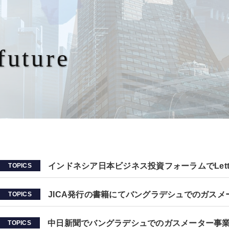
 future
インドネシア日本ビジネス投資フォーラムでLetter 
TOPICS
JICA発行の書籍にてバングラデシュでのガス
TOPICS
中日新聞でバングラデシュでのガスメーター事
TOPICS